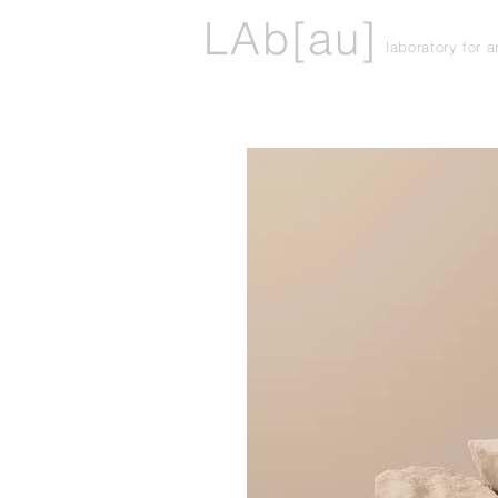
LAb[au]
laboratory for 