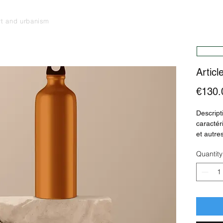
art and urbanism
Articl
€130.
Descripti
caractéri
et autres
Quantity