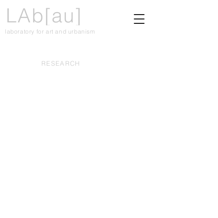
LAb[au]
laboratory for art and urbanism
RESEARCH